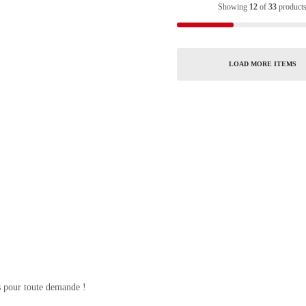
Showing
12
of
33
product
LOAD MORE ITEMS
s pour toute demande !