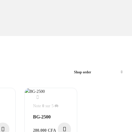
Shop order
Note
0
sur 5
(0)
BG-2500
280.000
CFA