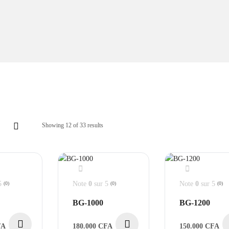
Showing 12 of 33 results
5
Note
0
sur 5
Note
0
sur 5
(0)
(0)
(0)
BG-1000
BG-1200
FA
180.000
CFA
150.000
CFA