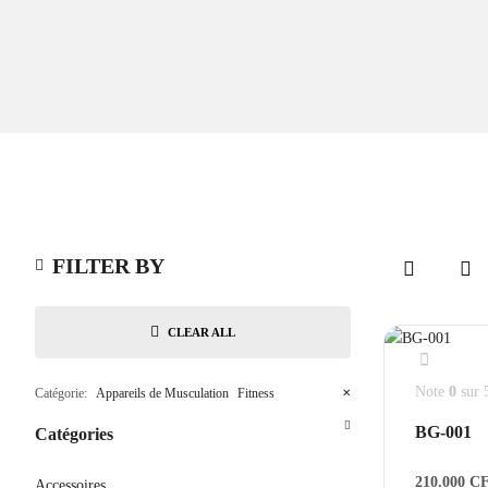
FILTER BY
CLEAR ALL
Note
0
sur 
Catégorie:
Appareils de Musculation
Fitness
✕
BG-001
Catégories
210.000
C
Accessoires