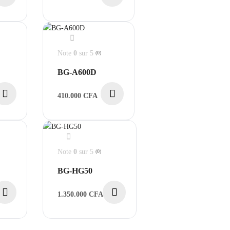
Note
0
sur 5
(0)
BG-A600D
410.000
CFA
Note
0
sur 5
(0)
BG-HG50
1.350.000
CFA