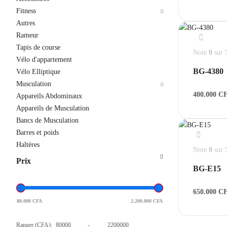
Fitness
Autres
Rameur
Tapis de course
Note
0
sur 
Vélo d'appartement
BG-4380
Vélo Elliptique
Musculation
400.000
C
Appareils Abdominaux
Appareils de Musculation
Bancs de Musculation
Barres et poids
Haltères
Note
0
sur 
Prix
BG-E15
650.000
C
80.000
CFA
2.200.000
CFA
Ranger (CFA):
-