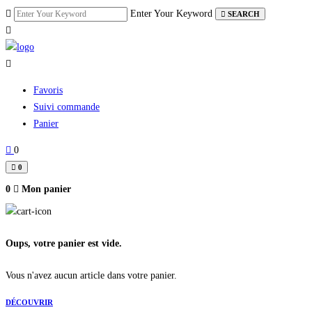
Skip
Enter Your Keyword
SEARCH
to
content
Favoris
Suivi commande
Panier
0
0
0
Mon panier
Oups, votre panier est vide.
Vous n'avez aucun article dans votre panier.
DÉCOUVRIR