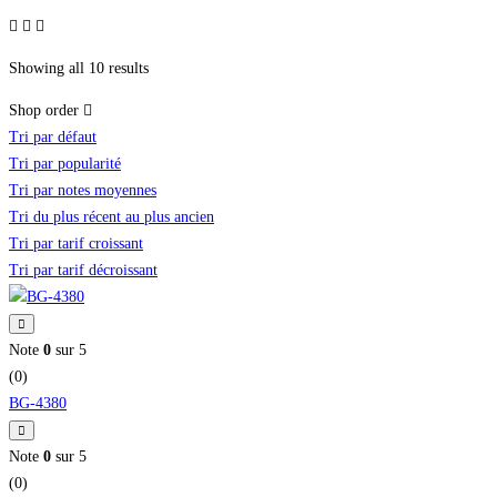
Showing all 10 results
Shop order
Tri par défaut
Tri par popularité
Tri par notes moyennes
Tri du plus récent au plus ancien
Tri par tarif croissant
Tri par tarif décroissant
Note
0
sur 5
(0)
BG-4380
Note
0
sur 5
(0)