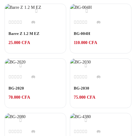
(0)
(0)
Note
Note
0
0
Barre Z 1.2 M EZ
BG-004H
sur
sur
5
5
25.000
CFA
110.000
CFA
(0)
(0)
Note
Note
0
0
BG-2020
BG-2030
sur
sur
5
5
70.000
CFA
75.000
CFA
(0)
(0)