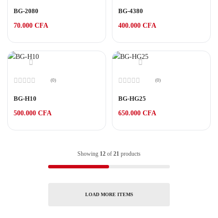
Note
Note
0
0
BG-2080
BG-4380
sur
sur
5
5
70.000
CFA
400.000
CFA
(0)
(0)
Note
Note
0
0
BG-H10
BG-HG25
sur
sur
5
5
500.000
CFA
650.000
CFA
Showing
12
of
21
products
LOAD MORE ITEMS