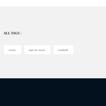
ALL TAGS :
course
tapis de course
treadmill