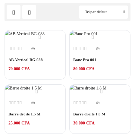
Tri par défaut
(0)
(0)
Note
Note
0
0
AB-Vertical BG-088
Banc Pro 001
sur
sur
5
5
70.000
CFA
80.000
CFA
(0)
(0)
Note
Note
0
0
Barre droite 1.5 M
Barre droite 1.8 M
sur
sur
5
5
25.000
CFA
30.000
CFA