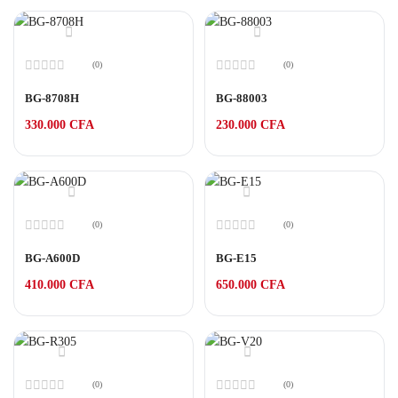
(0)
(0)
Note
Note
0
0
BG-8708H
BG-88003
sur
sur
5
5
330.000
CFA
230.000
CFA
(0)
(0)
Note
Note
0
0
BG-A600D
BG-E15
sur
sur
5
5
410.000
CFA
650.000
CFA
(0)
(0)