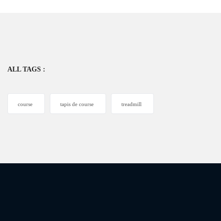
ALL TAGS :
course
tapis de course
treadmill