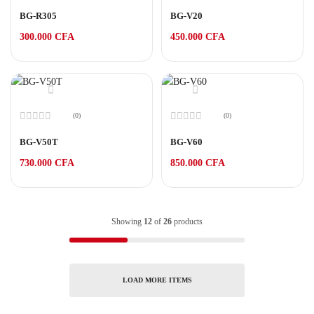
Note
Note
0
0
BG-R305
BG-V20
sur
sur
5
5
300.000
CFA
450.000
CFA
(0)
(0)
Note
Note
0
0
BG-V50T
BG-V60
sur
sur
5
5
730.000
CFA
850.000
CFA
Showing
12
of
26
products
LOAD MORE ITEMS