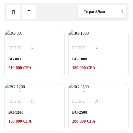
Tri par défaut
(0)
(0)
Note
Note
0
0
BG-001
BG-1000
sur
sur
5
5
210.000
CFA
180.000
CFA
(0)
(0)
Note
Note
0
0
BG-1200
BG-2500
sur
sur
5
5
150.000
CFA
280.000
CFA