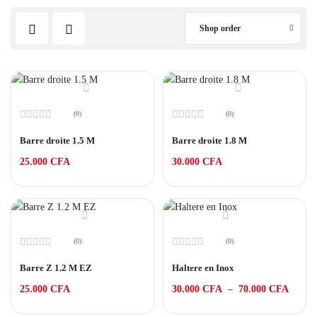
Shop order
(0)
(0)
Note
Note
0
0
Barre droite 1.5 M
Barre droite 1.8 M
sur
sur
5
5
25.000
CFA
30.000
CFA
(0)
(0)
Note
Note
0
0
Barre Z 1.2 M EZ
Haltere en Inox
sur
sur
5
5
25.000
CFA
30.000
CFA
–
70.000
CFA