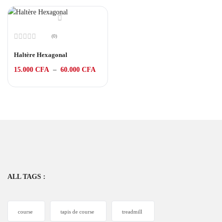
(0)
Note
0
Haltère Hexagonal
sur
5
15.000
CFA
–
60.000
CFA
ALL TAGS :
course
tapis de course
treadmill