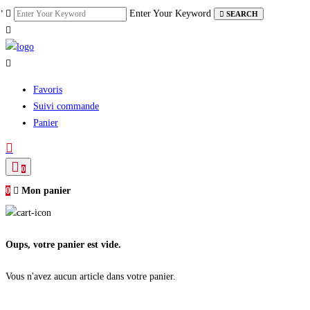
Skip
Enter Your Keyword
SEARCH
to
content
Favoris
Suivi commande
Panier
0
0
Mon panier
Oups, votre panier est vide.
Vous n'avez aucun article dans votre panier.