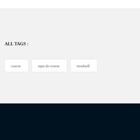
ALL TAGS :
course
tapis de course
treadmill