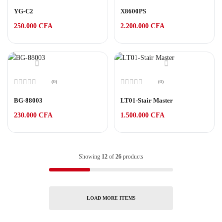
Note
Note
0
0
YG-C2
X8600PS
sur
sur
5
5
250.000
CFA
2.200.000
CFA
(0)
(0)
Note
Note
0
0
BG-88003
LT01-Stair Master
sur
sur
5
5
230.000
CFA
1.500.000
CFA
Showing
12
of
26
products
LOAD MORE ITEMS