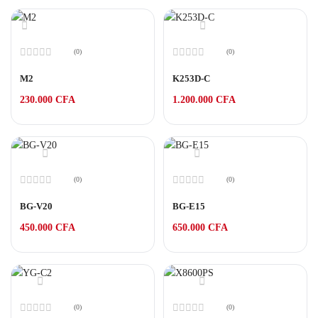
(0)
(0)
Note
Note
0
0
M2
K253D-C
sur
sur
5
5
230.000
CFA
1.200.000
CFA
(0)
(0)
Note
Note
0
0
BG-V20
BG-E15
sur
sur
5
5
450.000
CFA
650.000
CFA
(0)
(0)