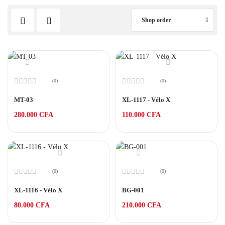
Shop order
(0)
(0)
Note
Note
0
0
MT-03
XL-1117 - Vélo X
sur
sur
5
5
280.000
CFA
110.000
CFA
(0)
(0)
Note
Note
0
0
XL-1116 - Vélo X
BG-001
sur
sur
5
5
80.000
CFA
210.000
CFA