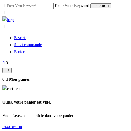
Skip
Enter Your Keyword
SEARCH
to
content
Favoris
Suivi commande
Panier
0
0
0
Mon panier
Oups, votre panier est vide.
Vous n'avez aucun article dans votre panier.
DÉCOUVRIR