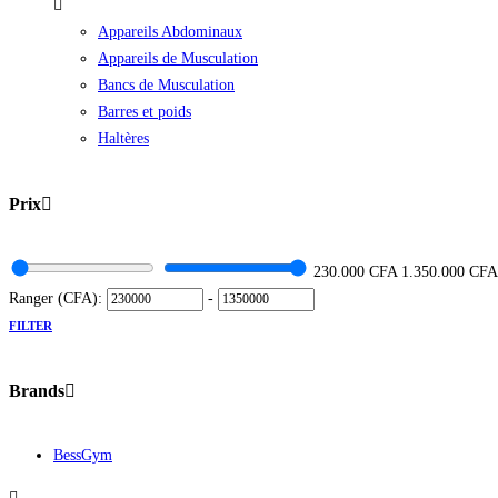
Appareils Abdominaux
Appareils de Musculation
Bancs de Musculation
Barres et poids
Haltères
Prix
230.000
CFA
1.350.000
CFA
Ranger (CFA):
-
FILTER
Brands
BessGym