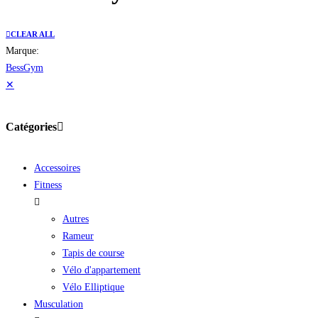
CLEAR ALL
Marque:
BessGym
✕
Catégories
Accessoires
Fitness
Autres
Rameur
Tapis de course
Vélo d'appartement
Vélo Elliptique
Musculation