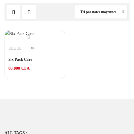
Tri par notes moyennes
(0)
Note
0
Six Pack Care
sur
5
80.000
CFA
ALL TAGS :