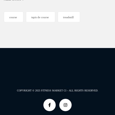
course
tapis de course
treadmill
COPYRIGHT © 2025
FITNESS MARKET CI –
ALL RIGHTS RESERVED.