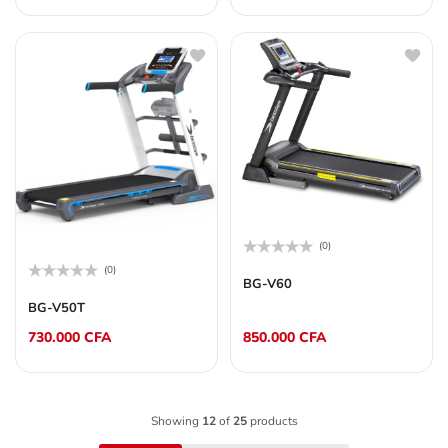
(0)
Note
(0)
0
BG-V60
Note
sur
0
BG-V50T
5
sur
5
730.000
CFA
850.000
CFA
Showing
12
of
25
products