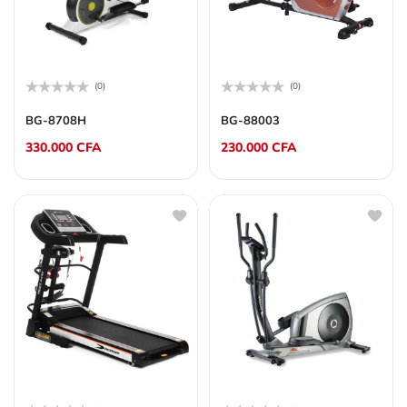
(0)
(0)
Note
Note
0
0
BG-8708H
BG-88003
sur
sur
5
5
330.000
CFA
230.000
CFA