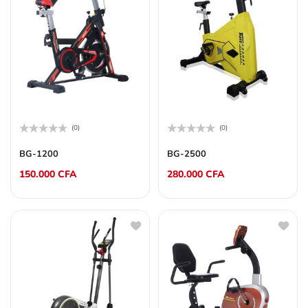
(0)
(0)
Note
Note
0
0
BG-1200
BG-2500
sur
sur
5
5
150.000
CFA
280.000
CFA