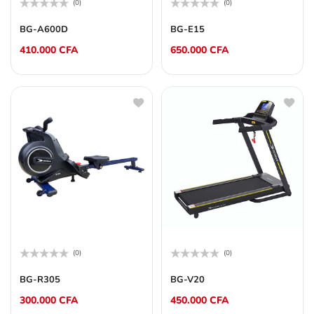
(0)
(0)
Note
Note
0
0
BG-A600D
BG-E15
sur
sur
5
5
410.000
CFA
650.000
CFA
(0)
(0)
Note
Note
0
0
BG-R305
BG-V20
sur
sur
5
5
300.000
CFA
450.000
CFA