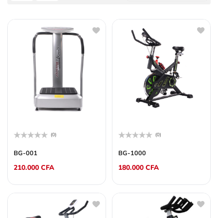
(0)
(0)
Note
Note
0
0
BG-001
BG-1000
sur
sur
5
5
210.000
CFA
180.000
CFA