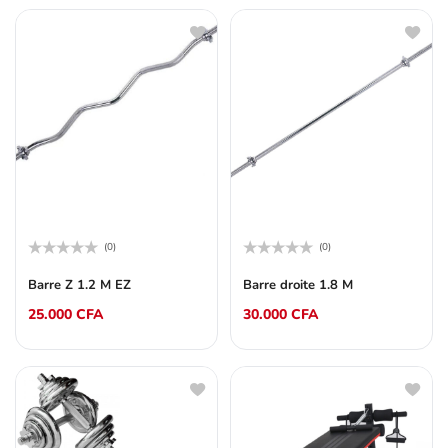
(0)
(0)
Note
Note
0
0
Barre Z 1.2 M EZ
Barre droite 1.8 M
sur
sur
5
5
25.000
CFA
30.000
CFA