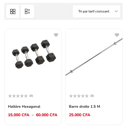
Tri par tarif croissant
(0)
(0)
Note
Note
0
0
Haltère Hexagonal
Barre droite 1.5 M
sur
sur
5
5
15.000
CFA
–
60.000
CFA
25.000
CFA