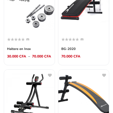
(0)
(0)
Note
Note
0
0
Haltere en Inox
BG-2020
sur
sur
5
5
30.000
CFA
–
70.000
CFA
70.000
CFA