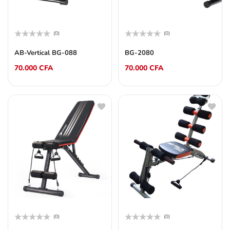
(0)
(0)
Note
Note
0
0
AB-Vertical BG-088
BG-2080
sur
sur
5
5
70.000
CFA
70.000
CFA
(0)
(0)
Note
Note