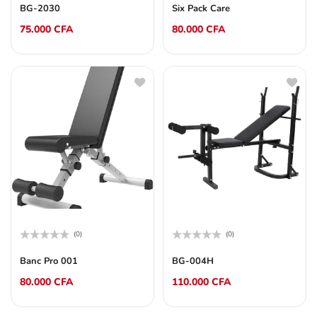
0
0
BG-2030
Six Pack Care
sur
sur
5
5
75.000
CFA
80.000
CFA
(0)
(0)
Note
Note
0
0
Banc Pro 001
BG-004H
sur
sur
5
5
80.000
CFA
110.000
CFA