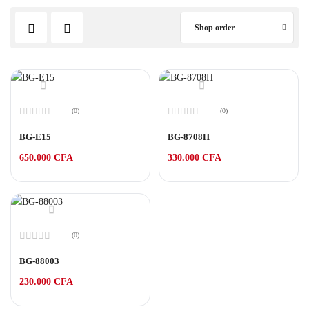
Shop order
(0)
(0)
Note
Note
0
0
BG-E15
BG-8708H
sur
sur
5
5
650.000
CFA
330.000
CFA
(0)
Note
0
BG-88003
sur
5
230.000
CFA