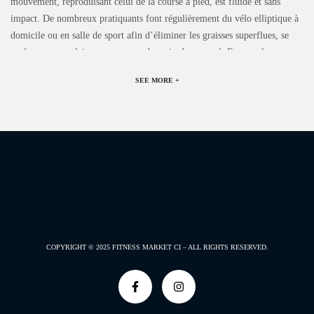
mouvement, reproduisant celui de la course à pied, est fluide et sans
impact. De nombreux pratiquants font régulièrement du vélo elliptique à
domicile ou en salle de sport afin d’éliminer les graisses superflues, se
renforcer musculairement ou prendre soin de sa santé. En remplacement
ou en complément d’une sortie running, vous tirerez pleinement avantage
SEE MORE +
du vélo elliptique pour améliorer votre condition physique ou perdre du
poids tout en préservant vos articulations. Cet appareil de fitness revêt un
aspect pratique pour des résultats rapides sans risque de blessures. Mettant
en
COPYRIGHT © 2025
FITNESS MARKET CI –
ALL RIGHTS RESERVED.