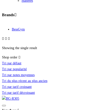
Haltères
Brands
BessGym
Showing the single result
Shop order
Tri par défaut
Tri par popularité
Tri par notes moyennes
Tri du plus récent au plus ancien
Tri par tarif croissant
Tri par tarif décroissant