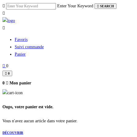
Skip
Enter Your Keyword
SEARCH
to
content
Favoris
Suivi commande
Panier
0
0
0
Mon panier
Oups, votre panier est vide.
Vous n'avez aucun article dans votre panier.
DÉCOUVRIR