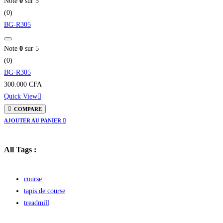
Note
0
sur 5
(0)
BG-R305
Note
0
sur 5
(0)
BG-R305
300.000
CFA
Quick View
COMPARE
AJOUTER AU PANIER
All Tags :
course
tapis de course
treadmill