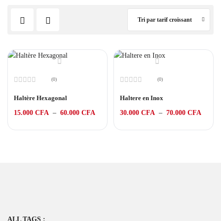
Tri par tarif croissant
(0)
(0)
Note
Note
0
0
Haltère Hexagonal
Haltere en Inox
sur
sur
5
5
15.000
CFA
–
60.000
CFA
30.000
CFA
–
70.000
CFA
ALL TAGS :