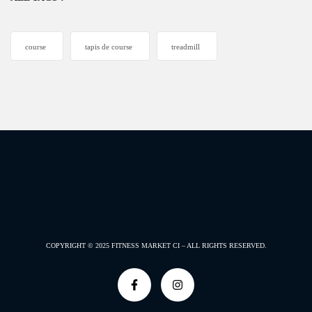
course
tapis de course
treadmill
COPYRIGHT © 2025
FITNESS MARKET CI –
ALL RIGHTS RESERVED.