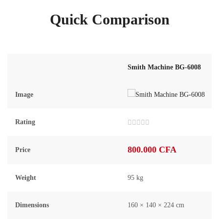
Quick Comparison
Smith Machine BG-6008
Image
Rating
Note
0
sur
800.000
CFA
Price
5
Weight
95 kg
Dimensions
160 × 140 × 224 cm