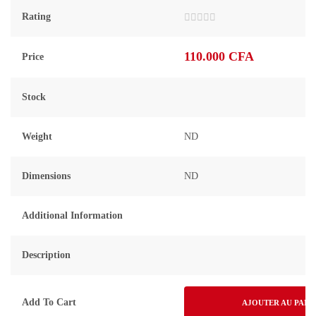
Rating
Note
0
sur
110.000
CFA
Price
5
Stock
Weight
ND
Dimensions
ND
Additional Information
Description
Add To Cart
AJOUTER AU PANI