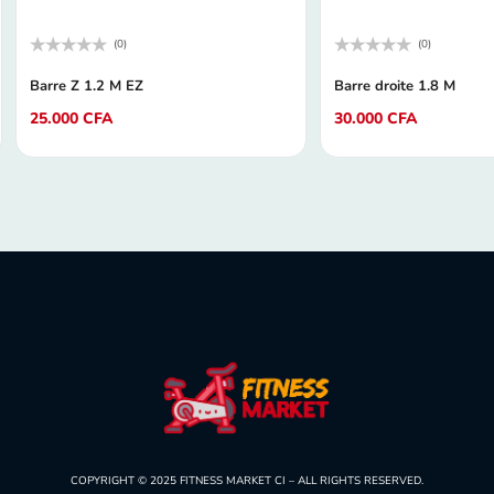
(0)
(0)
Note
Note
0
0
Barre Z 1.2 M EZ
Barre droite 1.8 M
sur
sur
5
5
25.000
CFA
30.000
CFA
COPYRIGHT © 2025
FITNESS MARKET CI –
ALL RIGHTS RESERVED.