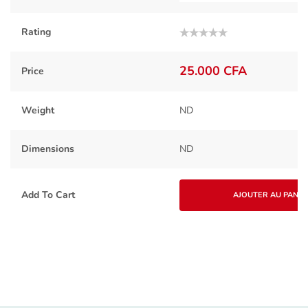
Rating
Note
0
sur
25.000
CFA
Price
5
Weight
ND
Dimensions
ND
Add To Cart
AJOUTER AU PANIE