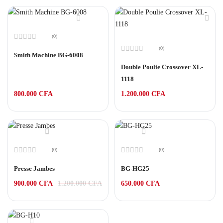
(0)
Note
(0)
0
Smith Machine BG-6008
Note
sur
0
Double Poulie Crossover XL-
5
sur
1118
5
800.000
CFA
1.200.000
CFA
(0)
(0)
Note
Note
0
0
Presse Jambes
BG-HG25
sur
sur
5
5
900.000
CFA
1.200.000
CFA
650.000
CFA