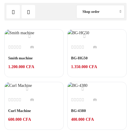
Shop order
(0)
(0)
Note
Note
0
0
Smith machine
BG-HG50
sur
sur
5
5
1.200.000
CFA
1.350.000
CFA
(0)
(0)
Note
Note
0
0
Curl Machine
BG-4380
sur
sur
5
5
600.000
CFA
400.000
CFA