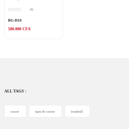
(0)
Note
0
BG-H10
sur
5
500.000
CFA
ALL TAGS :
course
tapis de course
treadmill