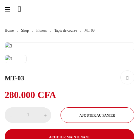
Home
Shop
Fitness
Tapis de course
MT-03
MT-03
280.000
CFA
-
+
AJOUTER AU PANIER
ACHETER MAINTENANT