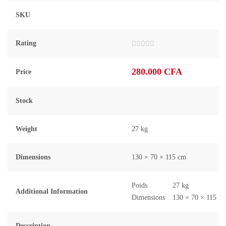
SKU
Rating
Note
0
sur
280.000
CFA
Price
5
Stock
Weight
27 kg
Dimensions
130 × 70 × 115 cm
Poids
27 kg
Additional Information
Dimensions
130 × 70 × 115 c
Description